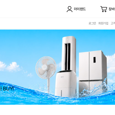
마이랜드
장바
로그인
회원가입
고
 Change
세일
전을 합리적인 가격으로!