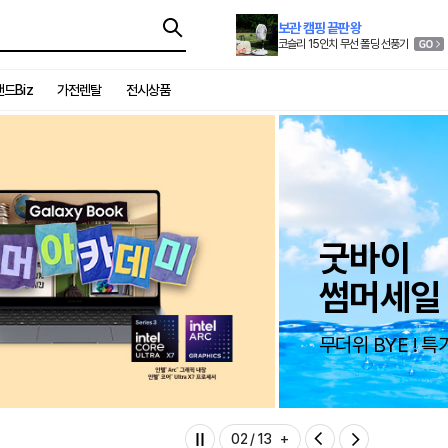
보관 캠핑 끝판왕
코슬리 15인치 무선 폴딩 선풍기
드Biz
가전렌탈
전시상품
Season
레전드 
전자랜드 인기 가
03
/
13