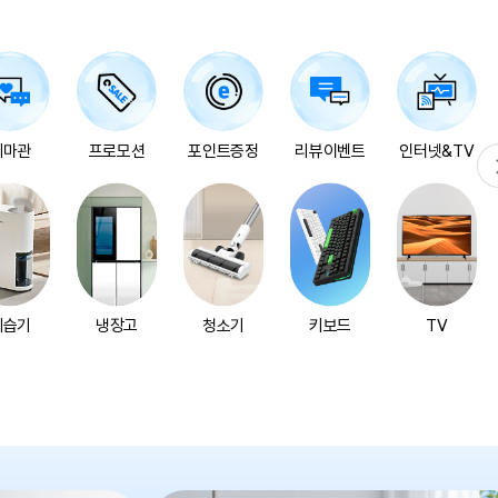
오늘의 상품
16
:
55
:
02
테마관
프로모션
포인트증정
리뷰이벤트
인터넷&TV
LG전자 퓨리케어 360
공기청정기 플러스
AS305DWWA
1,319,000원
50%
665,112
원
남은수량
10
개
제습기
냉장고
청소기
키보드
TV