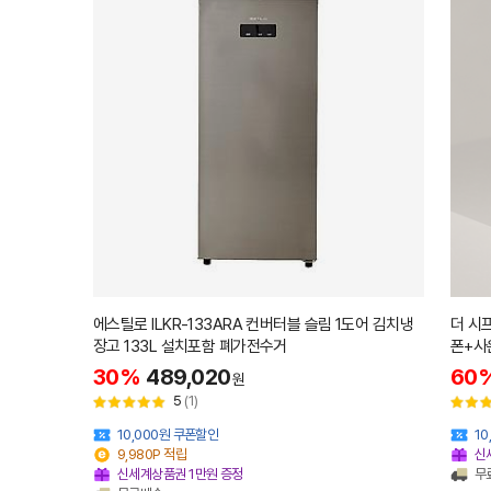
에스틸로 ILKR-133ARA 컨버터블 슬림 1도어 김치냉
더 시
장고 133L 설치포함 폐가전수거
폰+사
30%
489,020
60
원
5
(1)
10,000원 쿠폰할인
1
9,980P 적립
신
신세계상품권 1만원 증정
무