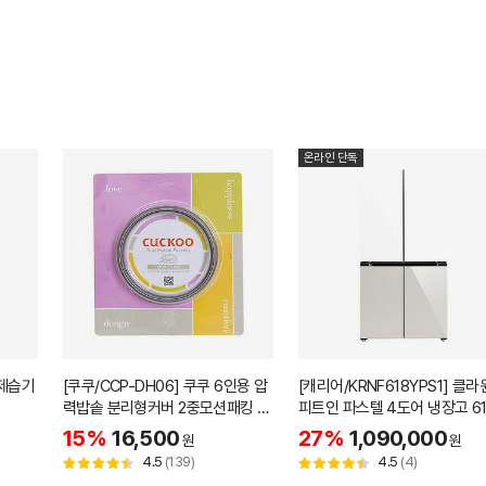
온라인 단독
 제습기
[쿠쿠/CCP-DH06] 쿠쿠 6인용 압
[캐리어/KRNF618YPS1] 클
력밥솥 분리형커버 2중모션패킹 C
피트인 파스텔 4도어 냉장고 61
CP-DH06
15%
16,500
27%
1,090,000
원
원
4.5
(139)
4.5
(4)