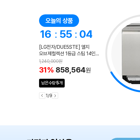
오늘의 상품
16
:
55
:
02
[LG전자/DUE5STE] 엘지
오브제컬렉션 1등급 스팀 14인용
식기세척기 DUE5STE
1,240,000원
(스테인리스 색상)
31%
858,564
원
남은수량
5
개
1
/
9