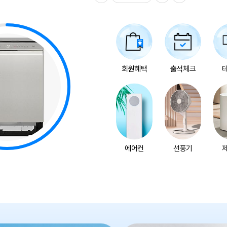
오늘의 상품
16
:
55
:
02
회원혜택
출석체크
LG 벽걸이 6평 에어컨
SQ06EA1WCS 기본설치비포함
무료배송 실외기포함
1,000,000원
47%
533,600
원
남은수량
38
개
에어컨
선풍기