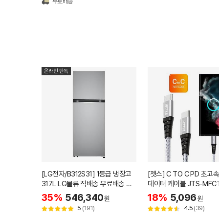
무료배송
온라인 단독
[LG전자/B312S31] 1등급 냉장고
[젯스] C TO C PD 초고
317L LG물류 직배송 무료배송 설
데이터 케이블 JTS-MFCT
치
35%
546,340
18%
5,096
원
원
5
(191)
4.5
(39)