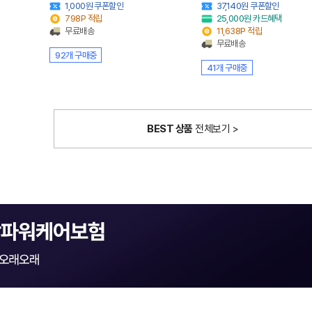
1,000원 쿠폰할인
37,140원 쿠폰할인
798P 적립
25,000원 카드혜택
무료배송
11,638P 적립
무료배송
92개 구매중
41개 구매중
BEST 상품
전체보기
>