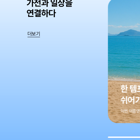
가전과 일상을
연결하다
더보기
우리 
에어
믿고 보는 
한 템포