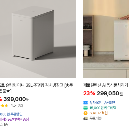
프트 슬림형 미니 39L 뚜껑형 김치냉장고 [★쿠
제로컬렉션 AI 음식물처리기 
은품★]
23%
299,050
원
%
399,000
원
6,540원 쿠폰할인
4.5
(32)
15,000원 카드혜택
6,410P 적립
0,000원 쿠폰할인
무료배송
세계상품권 1만원 증정
료배송