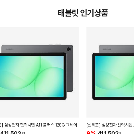
태블릿 인기상품
[신제품] 삼성전자 갤럭시탭 A11 플러스 128G 그레이
411,502
9%
411,502
원
원