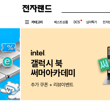
카테고리
베스트상품
DCS
심야특가
전자랜
굿바이
썸머세일
무더위 BYE ! 특가 BUY!