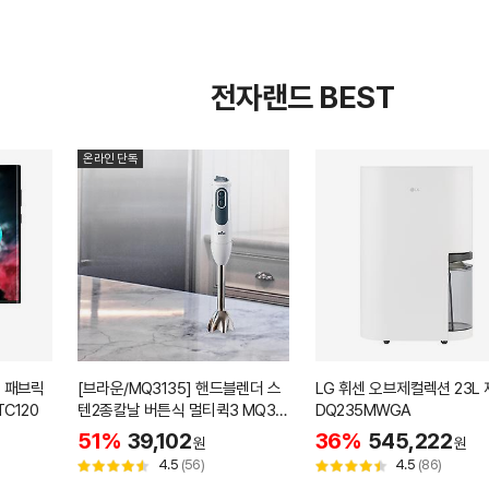
전자랜드 BEST
온라인 단독
속 패브릭
[브라운/MQ3135] 핸드블렌더 스
LG 휘센 오브제컬렉션 23L
C120
텐2종칼날 버튼식 멀티퀵3 MQ31
DQ235MWGA
35
51%
39,102
36%
545,222
원
원
4.5
(56)
4.5
(86)